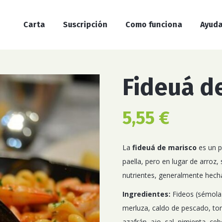
Carta
Suscripción
Como funciona
Ayud
Fideuá d
5,55
€
La
fideuá de marisco
es un p
paella, pero en lugar de arroz, 
nutrientes, generalmente hecha
Ingredientes:
Fideos (
sémola 
merluza
, caldo de pescado, tom
azafrán, ajo, sal, pimienta, cebo