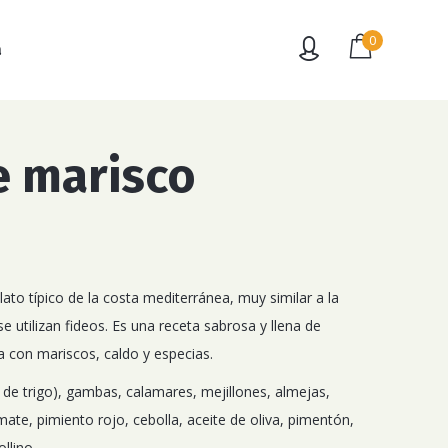
0
a
e marisco
lato típico de la costa mediterránea, muy similar a la
se utilizan fideos. Es una receta sabrosa y llena de
 con mariscos, caldo y especias.
de trigo
),
gambas
, calamares,
mejillones, almejas
,
ate, pimiento rojo, cebolla, aceite de oliva, pimentón,
llino.