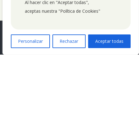
Al hacer clic en "Aceptar todas", 
aceptas nuestra "Política de Cookies"
0
Personalizar
Rechazar
Aceptar todas
Como en casa, en cualquier sitio. Disfruta donde quieras tu
menú semanal o platos individuales.