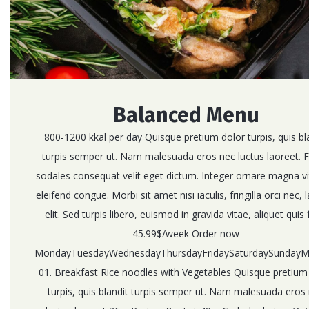
Balanced Menu
800-1200 kkal per day Quisque pretium dolor turpis, quis bl
turpis semper ut. Nam malesuada eros nec luctus laoreet. 
sodales consequat velit eget dictum. Integer ornare magna vi
eleifend congue. Morbi sit amet nisi iaculis, fringilla orci nec, 
elit. Sed turpis libero, euismod in gravida vitae, aliquet quis f
45.99$/week Order now
MondayTuesdayWednesdayThursdayFridaySaturdaySunday
01. Breakfast Rice noodles with Vegetables Quisque pretium
turpis, quis blandit turpis semper ut. Nam malesuada eros