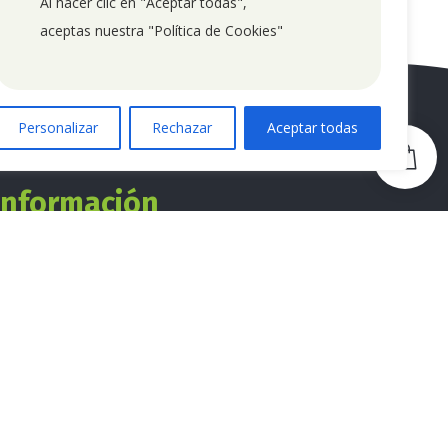
Al hacer clic en "Aceptar todas", 
aceptas nuestra "Política de Cookies"
Personalizar
Rechazar
Aceptar todas
0
Información
Email directo:
info@comebien.es
Teléfono:
688 842 937
Recuerda nuestro horario de atención: