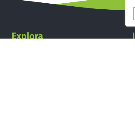
Explora
Inicio
Carta
Como funciona
Suscripción
Aviso Legal y Políticas de la Tienda
Ayuda