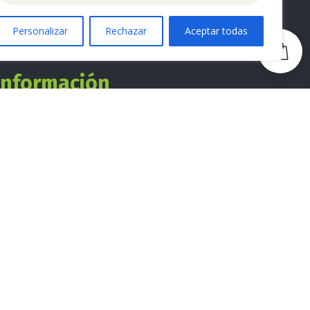
Personalizar
Rechazar
Aceptar todas
0
Información
Email directo:
info@comebien.es
Teléfono:
688 842 937
Recuerda nuestro horario de atención:
9:00 a 19:00h